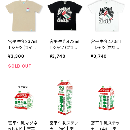
宮平牛乳237ml
宮平牛乳473ml
宮平牛乳473ml
Tシャツ（ライト
Tシャツ（ブラッ
Tシャツ（ホワイ
ベージュ） | 宮
ク） | 宮平牛乳
ト） | 宮平牛乳
¥3,300
¥3,740
¥3,740
平牛乳のオリジ
のオリジナルTシ
のオリジナルTシ
ナルTシャツ
ャツ
ャツ
SOLD OUT
宮平牛乳マグネ
宮平牛乳ステッ
宮平牛乳ステッ
ット（小）| 宮平
カー（大）| 宮平
カー（中） | 宮平