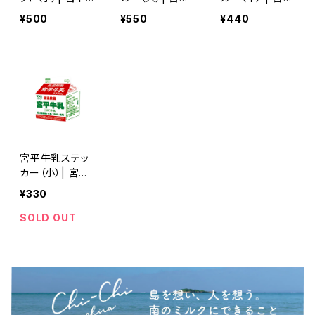
牛乳のパッケー
牛乳のパッケー
牛乳のパッケー
¥500
¥550
¥440
ジの防水マグネ
ジの防水ステッ
ジの防水ステッ
ット
カー
カー
宮平牛乳ステッ
カー（小）| 宮平
牛乳のパッケー
¥330
ジの防水ステッ
カー
SOLD OUT