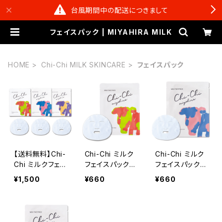
台風期間中の配送につきまして
フェイスパック | MIYAHIRA MILK
HOME
Chi-Chi MILK SKINCARE
フェイスパック
【送料無料】Chi-
Chi-Chi ミルク
Chi-Chi ミルク
Chi ミルクフェイ
フェイスパック
フェイスパック
スパック 3種の
シークヮーサー
ゲットウ＆ゼラニ
¥1,500
¥660
¥660
香りセット | 25
&ライムの香り |
ウムの香り | 25
ml×3pack
25ml×1sheet
ml×1sheet